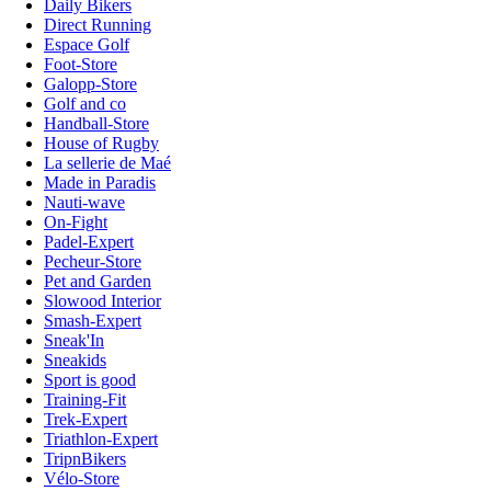
Daily Bikers
Direct Running
Espace Golf
Foot-Store
Galopp-Store
Golf and co
Handball-Store
House of Rugby
La sellerie de Maé
Made in Paradis
Nauti-wave
On-Fight
Padel-Expert
Pecheur-Store
Pet and Garden
Slowood Interior
Smash-Expert
Sneak'In
Sneakids
Sport is good
Training-Fit
Trek-Expert
Triathlon-Expert
TripnBikers
Vélo-Store