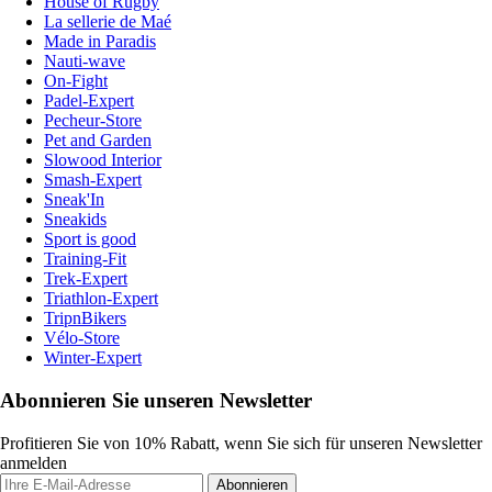
House of Rugby
La sellerie de Maé
Made in Paradis
Nauti-wave
On-Fight
Padel-Expert
Pecheur-Store
Pet and Garden
Slowood Interior
Smash-Expert
Sneak'In
Sneakids
Sport is good
Training-Fit
Trek-Expert
Triathlon-Expert
TripnBikers
Vélo-Store
Winter-Expert
Abonnieren Sie unseren Newsletter
Profitieren Sie von 10% Rabatt, wenn Sie sich für unseren Newsletter
anmelden
Abonnieren