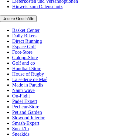
Lieferkosten und Versandoptionen
Hinweis zum Datenschutz
Unsere Geschäfte
Basket-Center
Daily Bikers
Direct Running
Espace Golf
Foot-Store
Galopp-Store
Golf and co
Handball-Store
House of Rugby
La sellerie de Maé
Made in Paradis
Nauti-wave
On-Fight
Padel-Expert
Pecheur-Store
Pet and Garden
Slowood Interior
Smash-Expert
Sneak'In
Sneakids