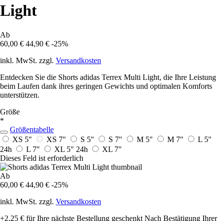
Light
Ab
60,00 €
44,90 €
-25%
inkl. MwSt. zzgl.
Versandkosten
Entdecken Sie die Shorts adidas Terrex Multi Light, die Ihre Leistung
beim Laufen dank ihres geringen Gewichts und optimalen Komforts
unterstützen.
Größe
*
Größentabelle
XS 5"
XS 7"
S 5"
S 7"
M 5"
M 7"
L 5"
24h
L 7"
XL 5"
24h
XL 7"
Dieses Feld ist erforderlich
Ab
60,00 €
44,90 €
-25%
inkl. MwSt. zzgl.
Versandkosten
+2,25 €
für Ihre nächste Bestellung geschenkt
Nach Bestätigung Ihrer