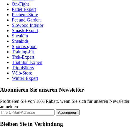
On-Fight
Padel-Expert
Pecheur-Store
Pet and Garden
Slowood Interior
Smash-Expert
Sneak'In
Sneakids
Sport is good
Training-Fit
Trek-Expert
Triathlon-Expert
TripnBikers
Vélo-Store
Winter-Expert
Abonnieren Sie unseren Newsletter
Profitieren Sie von 10% Rabatt, wenn Sie sich für unseren Newsletter
anmelden
Abonnieren
Bleiben Sie in Verbindung