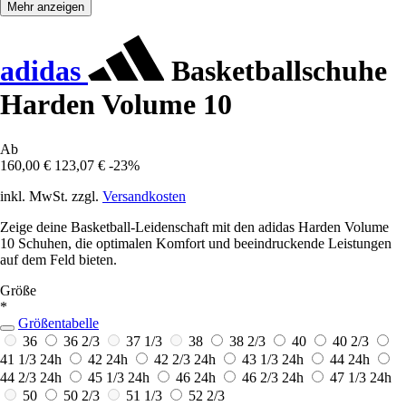
Mehr anzeigen
adidas
Basketballschuhe
Harden Volume 10
Ab
160,00 €
123,07 €
-23%
inkl. MwSt. zzgl.
Versandkosten
Zeige deine Basketball-Leidenschaft mit den adidas Harden Volume
10 Schuhen, die optimalen Komfort und beeindruckende Leistungen
auf dem Feld bieten.
Größe
*
Größentabelle
36
36 2/3
37 1/3
38
38 2/3
40
40 2/3
41 1/3
24h
42
24h
42 2/3
24h
43 1/3
24h
44
24h
44 2/3
24h
45 1/3
24h
46
24h
46 2/3
24h
47 1/3
24h
50
50 2/3
51 1/3
52 2/3