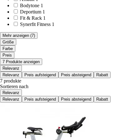
Bodytone
1
Deportium
1
Fit & Rack
1
Synerfit Fitness
1
Mehr anzeigen
(7)
Größe
Farbe
Preis
7 Produkte anzeigen
Relevanz
Relevanz
Preis aufsteigend
Preis absteigend
Rabatt
7 produkte
Sortieren nach
Relevanz
Relevanz
Preis aufsteigend
Preis absteigend
Rabatt