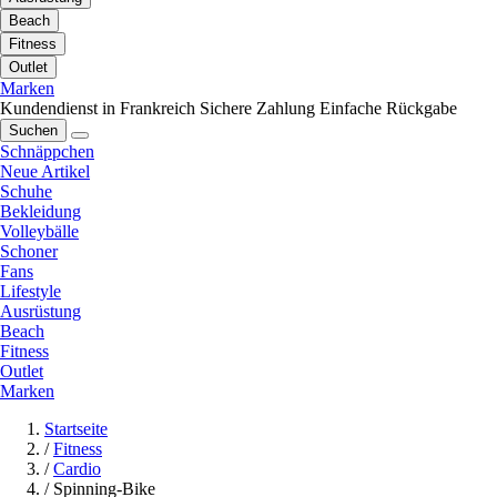
Beach
Fitness
Outlet
Marken
Kundendienst in Frankreich
Sichere Zahlung
Einfache Rückgabe
Suchen
Schnäppchen
Neue Artikel
Schuhe
Bekleidung
Volleybälle
Schoner
Fans
Lifestyle
Ausrüstung
Beach
Fitness
Outlet
Marken
Startseite
/
Fitness
/
Cardio
/
Spinning-Bike