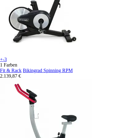
+-3
1 Farben
Fit & Rack
Bikingrad Spinning RPM
2.139,87 €