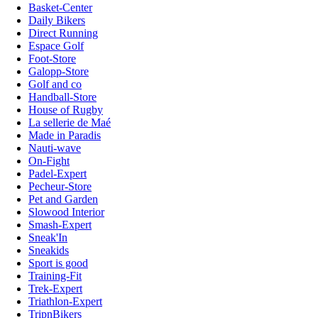
Basket-Center
Daily Bikers
Direct Running
Espace Golf
Foot-Store
Galopp-Store
Golf and co
Handball-Store
House of Rugby
La sellerie de Maé
Made in Paradis
Nauti-wave
On-Fight
Padel-Expert
Pecheur-Store
Pet and Garden
Slowood Interior
Smash-Expert
Sneak'In
Sneakids
Sport is good
Training-Fit
Trek-Expert
Triathlon-Expert
TripnBikers