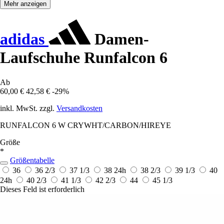
Mehr anzeigen
adidas
Damen-
Laufschuhe Runfalcon 6
Ab
60,00 €
42,58 €
-29%
inkl. MwSt. zzgl.
Versandkosten
RUNFALCON 6 W CRYWHT/CARBON/HIREYE
Größe
*
Größentabelle
36
36 2/3
37 1/3
38
24h
38 2/3
39 1/3
40
24h
40 2/3
41 1/3
42 2/3
44
45 1/3
Dieses Feld ist erforderlich