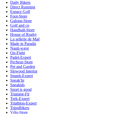
Daily Bikers
Direct Running
Espace Golf
Foot-Store
Galopp-Store
Golf and co
Handball-Store
House of Rugby
La sellerie de Maé
Made in Paradis
Nauti-wave
On-Fight
Padel-Expert
Pecheur-Store
Pet and Garden
Slowood Interior
Smash-Expert
Sneak'In
Sneakids
Sport is good
Training-Fit
Trek-Expert
Triathlon-Expert
TripnBikers
Vélo-Store