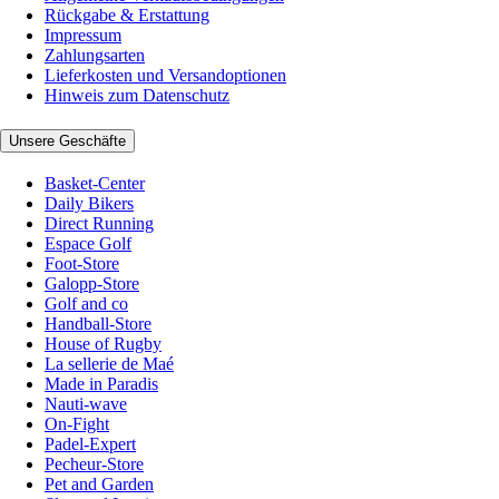
Rückgabe & Erstattung
Impressum
Zahlungsarten
Lieferkosten und Versandoptionen
Hinweis zum Datenschutz
Unsere Geschäfte
Basket-Center
Daily Bikers
Direct Running
Espace Golf
Foot-Store
Galopp-Store
Golf and co
Handball-Store
House of Rugby
La sellerie de Maé
Made in Paradis
Nauti-wave
On-Fight
Padel-Expert
Pecheur-Store
Pet and Garden