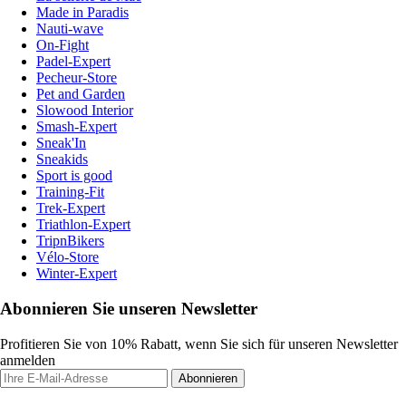
Made in Paradis
Nauti-wave
On-Fight
Padel-Expert
Pecheur-Store
Pet and Garden
Slowood Interior
Smash-Expert
Sneak'In
Sneakids
Sport is good
Training-Fit
Trek-Expert
Triathlon-Expert
TripnBikers
Vélo-Store
Winter-Expert
Abonnieren Sie unseren Newsletter
Profitieren Sie von 10% Rabatt, wenn Sie sich für unseren Newsletter
anmelden
Abonnieren