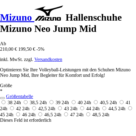
Mizuno
Hallenschuhe
Mizuno Neo Jump Mid
Ab
210,00 €
199,50 €
-5%
inkl. MwSt. zzgl.
Versandkosten
Optimieren Sie Ihre Volleyball-Leistungen mit den Schuhen Mizuno
Neo Jump Mid, Ihre Begleiter für Komfort und Erfolg!
Größe
*
Größentabelle
38
24h
38,5
24h
39
24h
40
24h
40,5
24h
41
24h
42
24h
42,5
24h
43
24h
44
24h
44,5
24h
45
24h
46
24h
46,5
24h
47
24h
48,5
24h
Dieses Feld ist erforderlich