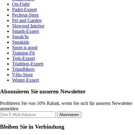
On-Fight
Padel-Expert
Pecheur-Store
Pet and Garden
Slowood Interior
Smash-Expert
Sneak'In
Sneakids
Sport is good
Training-Fit
Trek-Expert
Triathlon-Expert
TripnBikers
Vélo-Store
Winter-Expert
Abonnieren Sie unseren Newsletter
Profitieren Sie von 10% Rabatt, wenn Sie sich für unseren Newsletter
anmelden
Abonnieren
Bleiben Sie in Verbindung