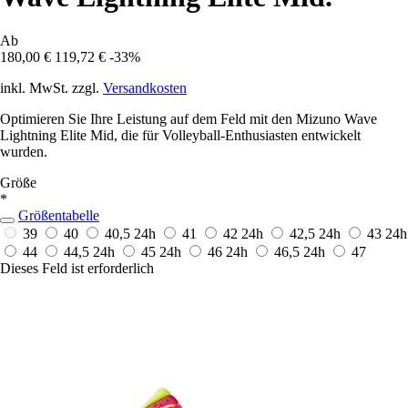
Ab
180,00 €
119,72 €
-33%
inkl. MwSt. zzgl.
Versandkosten
Optimieren Sie Ihre Leistung auf dem Feld mit den Mizuno Wave
Lightning Elite Mid, die für Volleyball-Enthusiasten entwickelt
wurden.
Größe
*
Größentabelle
39
40
40,5
24h
41
42
24h
42,5
24h
43
24h
44
44,5
24h
45
24h
46
24h
46,5
24h
47
Dieses Feld ist erforderlich