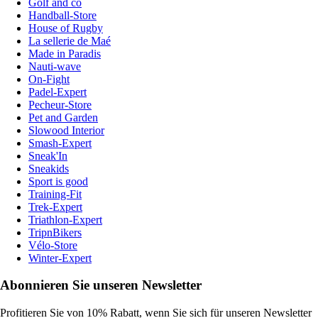
Golf and co
Handball-Store
House of Rugby
La sellerie de Maé
Made in Paradis
Nauti-wave
On-Fight
Padel-Expert
Pecheur-Store
Pet and Garden
Slowood Interior
Smash-Expert
Sneak'In
Sneakids
Sport is good
Training-Fit
Trek-Expert
Triathlon-Expert
TripnBikers
Vélo-Store
Winter-Expert
Abonnieren Sie unseren Newsletter
Profitieren Sie von 10% Rabatt, wenn Sie sich für unseren Newsletter