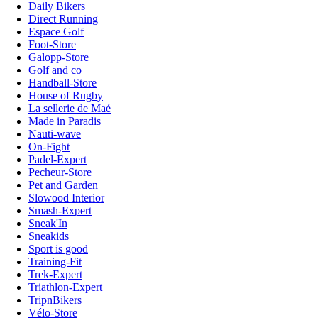
Daily Bikers
Direct Running
Espace Golf
Foot-Store
Galopp-Store
Golf and co
Handball-Store
House of Rugby
La sellerie de Maé
Made in Paradis
Nauti-wave
On-Fight
Padel-Expert
Pecheur-Store
Pet and Garden
Slowood Interior
Smash-Expert
Sneak'In
Sneakids
Sport is good
Training-Fit
Trek-Expert
Triathlon-Expert
TripnBikers
Vélo-Store