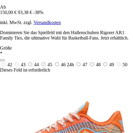
Ab
150,00 €
93,38 €
-38%
inkl. MwSt. zzgl.
Versandkosten
Dominieren Sie das Spielfeld mit den Hallenschuhen Rigorer AR1
Family Ties, die ultimative Wahl für Basketball-Fans. Jetzt erhältlich.
Größe
*
42
43
44
45
46
24h
47
48
49
50
Dieses Feld ist erforderlich