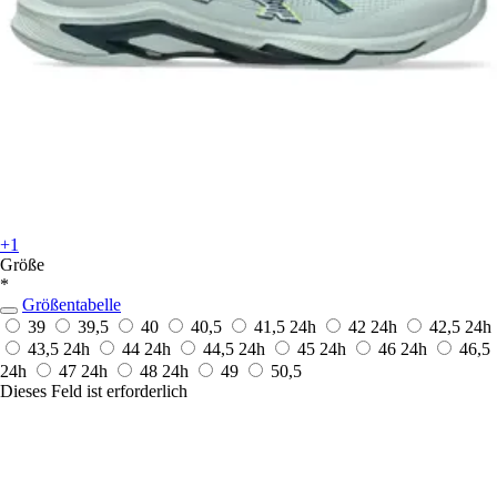
+1
Größe
*
Größentabelle
39
39,5
40
40,5
41,5
24h
42
24h
42,5
24h
43,5
24h
44
24h
44,5
24h
45
24h
46
24h
46,5
24h
47
24h
48
24h
49
50,5
Dieses Feld ist erforderlich