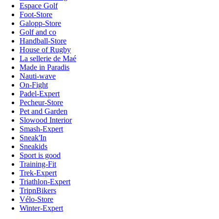
Espace Golf
Foot-Store
Galopp-Store
Golf and co
Handball-Store
House of Rugby
La sellerie de Maé
Made in Paradis
Nauti-wave
On-Fight
Padel-Expert
Pecheur-Store
Pet and Garden
Slowood Interior
Smash-Expert
Sneak'In
Sneakids
Sport is good
Training-Fit
Trek-Expert
Triathlon-Expert
TripnBikers
Vélo-Store
Winter-Expert