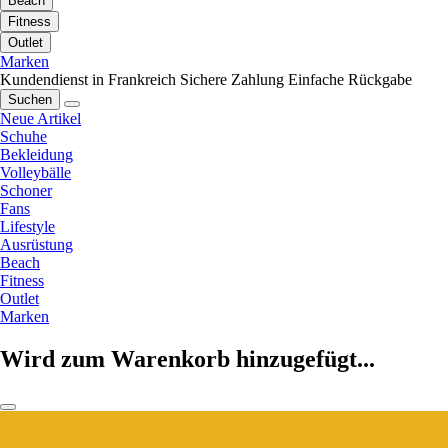
Beach
Fitness
Outlet
Marken
Kundendienst in Frankreich
Sichere Zahlung
Einfache Rückgabe
Suchen
Neue Artikel
Schuhe
Bekleidung
Volleybälle
Schoner
Fans
Lifestyle
Ausrüstung
Beach
Fitness
Outlet
Marken
Wird zum Warenkorb hinzugefügt...