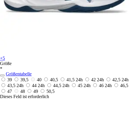
+5
Größe
*
Größentabelle
39
39,5
40
40,5
41,5
24h
42
24h
42,5
24h
43,5
24h
44
24h
44,5
24h
45
24h
46
24h
46,5
47
48
49
50,5
Dieses Feld ist erforderlich