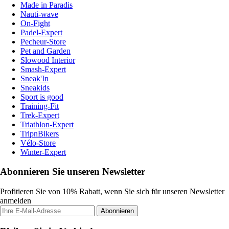
Made in Paradis
Nauti-wave
On-Fight
Padel-Expert
Pecheur-Store
Pet and Garden
Slowood Interior
Smash-Expert
Sneak'In
Sneakids
Sport is good
Training-Fit
Trek-Expert
Triathlon-Expert
TripnBikers
Vélo-Store
Winter-Expert
Abonnieren Sie unseren Newsletter
Profitieren Sie von 10% Rabatt, wenn Sie sich für unseren Newsletter
anmelden
Abonnieren