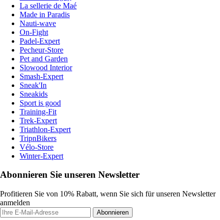
La sellerie de Maé
Made in Paradis
Nauti-wave
On-Fight
Padel-Expert
Pecheur-Store
Pet and Garden
Slowood Interior
Smash-Expert
Sneak'In
Sneakids
Sport is good
Training-Fit
Trek-Expert
Triathlon-Expert
TripnBikers
Vélo-Store
Winter-Expert
Abonnieren Sie unseren Newsletter
Profitieren Sie von 10% Rabatt, wenn Sie sich für unseren Newsletter
anmelden
Abonnieren