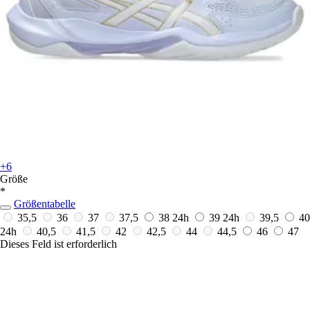
+6
Größe
*
Größentabelle
35,5
36
37
37,5
38
24h
39
24h
39,5
40
24h
40,5
41,5
42
42,5
44
44,5
46
47
Dieses Feld ist erforderlich