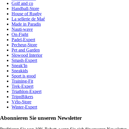
Golf and co
Handball-Store
House of Rugby
La sellerie de Maé
Made in Paradis
Nauti-wave
On-Fight
Padel-Expert
Pecheur-Store
Pet and Garden
Slowood Interior
Smash-Expert
Sneak'In
Sneakids
Sport is good
Training-Fit
Trek-Expert
Triathlon-Expert
TripnBikers
Vélo-Store
Winter-Expert
Abonnieren Sie unseren Newsletter