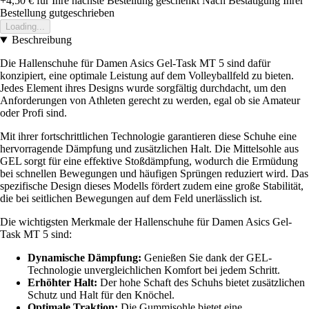
+4,50 €
für Ihre nächste Bestellung geschenkt
Nach Bestätigung Ihrer
Bestellung gutgeschrieben
Loading...
Beschreibung
Die Hallenschuhe für Damen Asics Gel-Task MT 5 sind dafür
konzipiert, eine optimale Leistung auf dem Volleyballfeld zu bieten.
Jedes Element ihres Designs wurde sorgfältig durchdacht, um den
Anforderungen von Athleten gerecht zu werden, egal ob sie Amateur
oder Profi sind.
Mit ihrer fortschrittlichen Technologie garantieren diese Schuhe eine
hervorragende Dämpfung und zusätzlichen Halt. Die Mittelsohle aus
GEL sorgt für eine effektive Stoßdämpfung, wodurch die Ermüdung
bei schnellen Bewegungen und häufigen Sprüngen reduziert wird. Das
spezifische Design dieses Modells fördert zudem eine große Stabilität,
die bei seitlichen Bewegungen auf dem Feld unerlässlich ist.
Die wichtigsten Merkmale der Hallenschuhe für Damen Asics Gel-
Task MT 5 sind:
Dynamische Dämpfung:
Genießen Sie dank der GEL-
Technologie unvergleichlichen Komfort bei jedem Schritt.
Erhöhter Halt:
Der hohe Schaft des Schuhs bietet zusätzlichen
Schutz und Halt für den Knöchel.
Optimale Traktion:
Die Gummisohle bietet eine