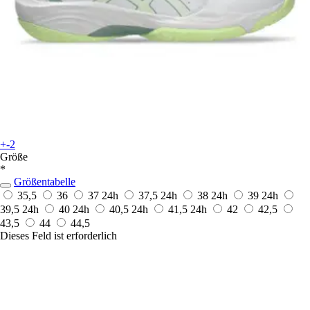
+-2
Größe
*
Größentabelle
35,5
36
37
24h
37,5
24h
38
24h
39
24h
39,5
24h
40
24h
40,5
24h
41,5
24h
42
42,5
43,5
44
44,5
Dieses Feld ist erforderlich