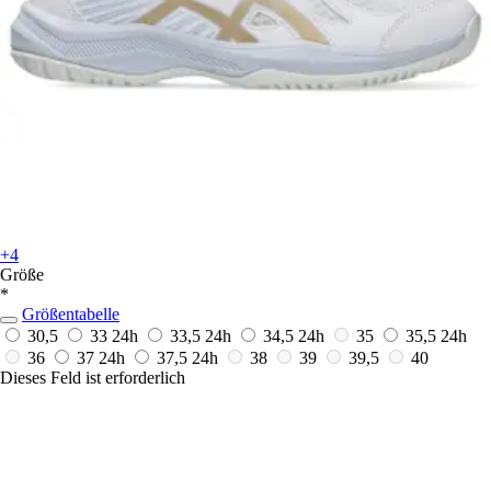
+4
Größe
*
Größentabelle
30,5
33
24h
33,5
24h
34,5
24h
35
35,5
24h
36
37
24h
37,5
24h
38
39
39,5
40
Dieses Feld ist erforderlich