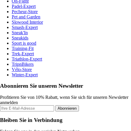
On-Fight
Padel-Expert
Pecheur-Store
Pet and Garden
Slowood Interior
Smash-Expert
Sneak'In
Sneakids
Sport is good
Training-Fit
Trek-Expert
Triathlon-Expert
TripnBikers
Vélo-Store
Winter-Expert
Abonnieren Sie unseren Newsletter
Profitieren Sie von 10% Rabatt, wenn Sie sich für unseren Newsletter
anmelden
Abonnieren
Bleiben Sie in Verbindung