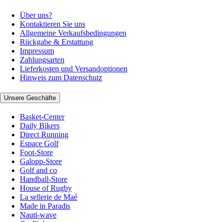
Über uns?
Kontaktieren Sie uns
Allgemeine Verkaufsbedingungen
Rückgabe & Erstattung
Impressum
Zahlungsarten
Lieferkosten und Versandoptionen
Hinweis zum Datenschutz
Unsere Geschäfte
Basket-Center
Daily Bikers
Direct Running
Espace Golf
Foot-Store
Galopp-Store
Golf and co
Handball-Store
House of Rugby
La sellerie de Maé
Made in Paradis
Nauti-wave