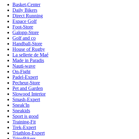
Basket-Center
Daily Bikers
Direct Running
Espace Golf
Foot-Store
Galopp-Store
Golf and co
Handball-Store
House of Rugby
La sellerie de Maé
Made in Paradis
Nauti-wave
On-Fight
Padel-Expert
Pecheur-Store
Pet and Garden
Slowood Interior
Smash-Expert
Sneak'In
Sneakids
Sport is good
Training-Fit
Trek-Expert
Triathlon-Expert
TripnBikers