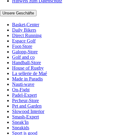
Hinweis zum Datenschutz
Unsere Geschäfte
Basket-Center
Daily Bikers
Direct Running
Espace Golf
Foot-Store
Galopp-Store
Golf and co
Handball-Store
House of Rugby
La sellerie de Maé
Made in Paradis
Nauti-wave
On-Fight
Padel-Expert
Pecheur-Store
Pet and Garden
Slowood Interior
Smash-Expert
Sneak'In
Sneakids
Sport is good