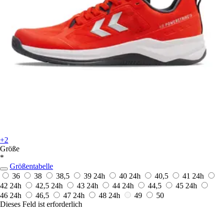
+2
Größe
*
Größentabelle
36
38
38,5
39
24h
40
24h
40,5
41
24h
42
24h
42,5
24h
43
24h
44
24h
44,5
45
24h
46
24h
46,5
47
24h
48
24h
49
50
Dieses Feld ist erforderlich