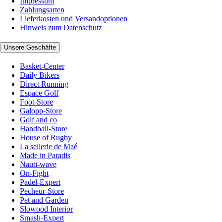
Impressum
Zahlungsarten
Lieferkosten und Versandoptionen
Hinweis zum Datenschutz
Unsere Geschäfte
Basket-Center
Daily Bikers
Direct Running
Espace Golf
Foot-Store
Galopp-Store
Golf and co
Handball-Store
House of Rugby
La sellerie de Maé
Made in Paradis
Nauti-wave
On-Fight
Padel-Expert
Pecheur-Store
Pet and Garden
Slowood Interior
Smash-Expert