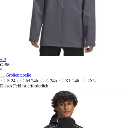
+-2
Größe
*
Größentabelle
S
24h
M
24h
L
24h
XL
24h
2XL
Dieses Feld ist erforderlich