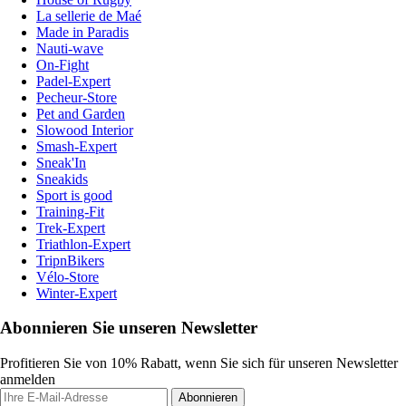
La sellerie de Maé
Made in Paradis
Nauti-wave
On-Fight
Padel-Expert
Pecheur-Store
Pet and Garden
Slowood Interior
Smash-Expert
Sneak'In
Sneakids
Sport is good
Training-Fit
Trek-Expert
Triathlon-Expert
TripnBikers
Vélo-Store
Winter-Expert
Abonnieren Sie unseren Newsletter
Profitieren Sie von 10% Rabatt, wenn Sie sich für unseren Newsletter
anmelden
Abonnieren