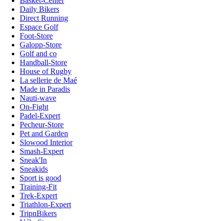
Basket-Center
Daily Bikers
Direct Running
Espace Golf
Foot-Store
Galopp-Store
Golf and co
Handball-Store
House of Rugby
La sellerie de Maé
Made in Paradis
Nauti-wave
On-Fight
Padel-Expert
Pecheur-Store
Pet and Garden
Slowood Interior
Smash-Expert
Sneak'In
Sneakids
Sport is good
Training-Fit
Trek-Expert
Triathlon-Expert
TripnBikers