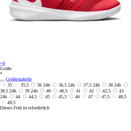
+0
Größe
*
Größentabelle
35
35,5
36
24h
36,5
24h
37,5
24h
38
24h
38,5
24h
39
24h
40
40,5
41
42
42,5
43
24h
44
44,5
45
45,5
46
47
47,5
48,5
49,5
Dieses Feld ist erforderlich