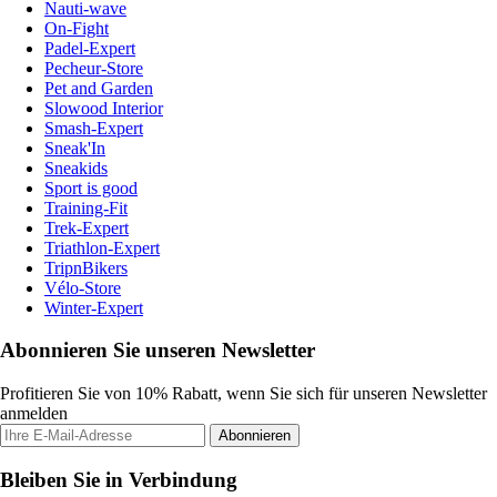
Nauti-wave
On-Fight
Padel-Expert
Pecheur-Store
Pet and Garden
Slowood Interior
Smash-Expert
Sneak'In
Sneakids
Sport is good
Training-Fit
Trek-Expert
Triathlon-Expert
TripnBikers
Vélo-Store
Winter-Expert
Abonnieren Sie unseren Newsletter
Profitieren Sie von 10% Rabatt, wenn Sie sich für unseren Newsletter
anmelden
Abonnieren
Bleiben Sie in Verbindung