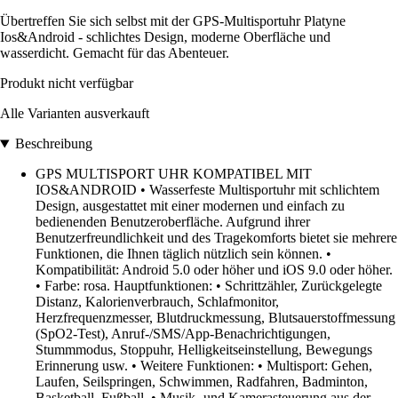
Übertreffen Sie sich selbst mit der GPS-Multisportuhr Platyne
Ios&Android - schlichtes Design, moderne Oberfläche und
wasserdicht. Gemacht für das Abenteuer.
Produkt nicht verfügbar
Alle Varianten ausverkauft
Beschreibung
GPS MULTISPORT UHR KOMPATIBEL MIT
IOS&ANDROID • Wasserfeste Multisportuhr mit schlichtem
Design, ausgestattet mit einer modernen und einfach zu
bedienenden Benutzeroberfläche. Aufgrund ihrer
Benutzerfreundlichkeit und des Tragekomforts bietet sie mehrere
Funktionen, die Ihnen täglich nützlich sein können. •
Kompatibilität: Android 5.0 oder höher und iOS 9.0 oder höher.
• Farbe: rosa. Hauptfunktionen: • Schrittzähler, Zurückgelegte
Distanz, Kalorienverbrauch, Schlafmonitor,
Herzfrequenzmesser, Blutdruckmessung, Blutsauerstoffmessung
(SpO2-Test), Anruf-/SMS/App-Benachrichtigungen,
Stummmodus, Stoppuhr, Helligkeitseinstellung, Bewegungs
Erinnerung usw. • Weitere Funktionen: • Multisport: Gehen,
Laufen, Seilspringen, Schwimmen, Radfahren, Badminton,
Basketball, Fußball. • Musik- und Kamerasteuerung aus der