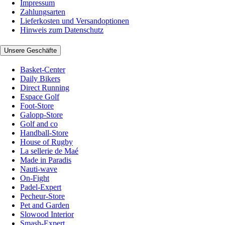
Impressum
Zahlungsarten
Lieferkosten und Versandoptionen
Hinweis zum Datenschutz
Unsere Geschäfte
Basket-Center
Daily Bikers
Direct Running
Espace Golf
Foot-Store
Galopp-Store
Golf and co
Handball-Store
House of Rugby
La sellerie de Maé
Made in Paradis
Nauti-wave
On-Fight
Padel-Expert
Pecheur-Store
Pet and Garden
Slowood Interior
Smash-Expert