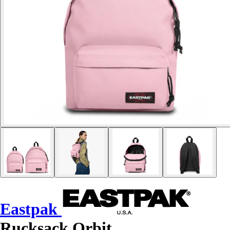
Eastpak
Rucksack Orbit