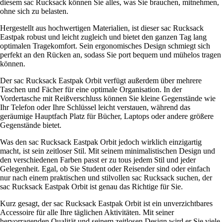
diesem sac Rucksack können Sie alles, was Sie brauchen, mitnehmen,
ohne sich zu belasten.
Hergestellt aus hochwertigen Materialien, ist dieser sac Rucksack
Eastpak robust und leicht zugleich und bietet den ganzen Tag lang
optimalen Tragekomfort. Sein ergonomisches Design schmiegt sich
perfekt an den Rücken an, sodass Sie port bequem und mühelos tragen
können.
Der sac Rucksack Eastpak Orbit verfügt außerdem über mehrere
Taschen und Fächer für eine optimale Organisation. In der
Vordertasche mit Reißverschluss können Sie kleine Gegenstände wie
Ihr Telefon oder Ihre Schlüssel leicht verstauen, während das
geräumige Hauptfach Platz für Bücher, Laptops oder andere größere
Gegenstände bietet.
Was den sac Rucksack Eastpak Orbit jedoch wirklich einzigartig
macht, ist sein zeitloser Stil. Mit seinem minimalistischen Design und
den verschiedenen Farben passt er zu tous jedem Stil und jeder
Gelegenheit. Egal, ob Sie Student oder Reisender sind oder einfach
nur nach einem praktischen und stilvollen sac Rucksack suchen, der
sac Rucksack Eastpak Orbit ist genau das Richtige für Sie.
Kurz gesagt, der sac Rucksack Eastpak Orbit ist ein unverzichtbares
Accessoire für alle Ihre täglichen Aktivitäten. Mit seiner
hervorragenden Qualität und seinem zeitlosen Design wird er Sie viele