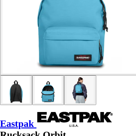
Eastpak
Rucksack Orbit