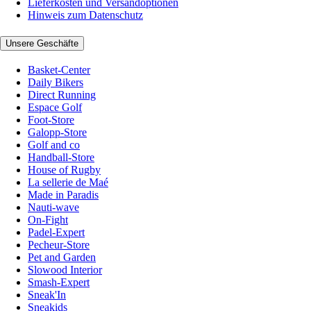
Lieferkosten und Versandoptionen
Hinweis zum Datenschutz
Unsere Geschäfte
Basket-Center
Daily Bikers
Direct Running
Espace Golf
Foot-Store
Galopp-Store
Golf and co
Handball-Store
House of Rugby
La sellerie de Maé
Made in Paradis
Nauti-wave
On-Fight
Padel-Expert
Pecheur-Store
Pet and Garden
Slowood Interior
Smash-Expert
Sneak'In
Sneakids