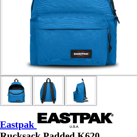
Eastpak
Rucksack Padded K620