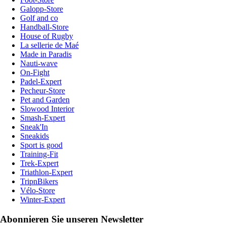
Galopp-Store
Golf and co
Handball-Store
House of Rugby
La sellerie de Maé
Made in Paradis
Nauti-wave
On-Fight
Padel-Expert
Pecheur-Store
Pet and Garden
Slowood Interior
Smash-Expert
Sneak'In
Sneakids
Sport is good
Training-Fit
Trek-Expert
Triathlon-Expert
TripnBikers
Vélo-Store
Winter-Expert
Abonnieren Sie unseren Newsletter