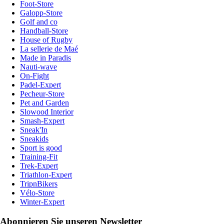
Foot-Store
Galopp-Store
Golf and co
Handball-Store
House of Rugby
La sellerie de Maé
Made in Paradis
Nauti-wave
On-Fight
Padel-Expert
Pecheur-Store
Pet and Garden
Slowood Interior
Smash-Expert
Sneak'In
Sneakids
Sport is good
Training-Fit
Trek-Expert
Triathlon-Expert
TripnBikers
Vélo-Store
Winter-Expert
Abonnieren Sie unseren Newsletter