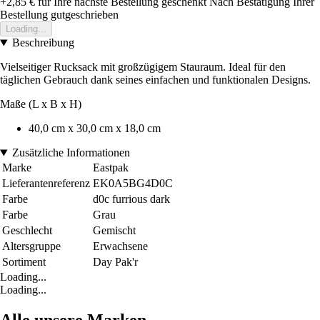
+2,85 €
für Ihre nächste Bestellung geschenkt
Nach Bestätigung Ihrer
Bestellung gutgeschrieben
Loading...
Beschreibung
Vielseitiger Rucksack mit großzügigem Stauraum. Ideal für den
täglichen Gebrauch dank seines einfachen und funktionalen Designs.
Maße (L x B x H)
40,0 cm x 30,0 cm x 18,0 cm
Zusätzliche Informationen
Marke
Eastpak
Lieferantenreferenz
EK0A5BG4D0C
Farbe
d0c furrious dark
Farbe
Grau
Geschlecht
Gemischt
Altersgruppe
Erwachsene
Sortiment
Day Pak'r
Loading...
Loading...