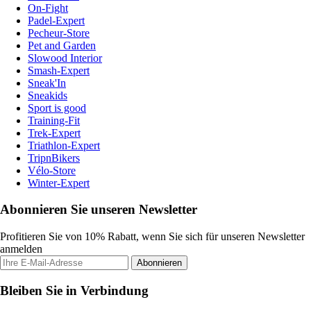
On-Fight
Padel-Expert
Pecheur-Store
Pet and Garden
Slowood Interior
Smash-Expert
Sneak'In
Sneakids
Sport is good
Training-Fit
Trek-Expert
Triathlon-Expert
TripnBikers
Vélo-Store
Winter-Expert
Abonnieren Sie unseren Newsletter
Profitieren Sie von 10% Rabatt, wenn Sie sich für unseren Newsletter
anmelden
Abonnieren
Bleiben Sie in Verbindung