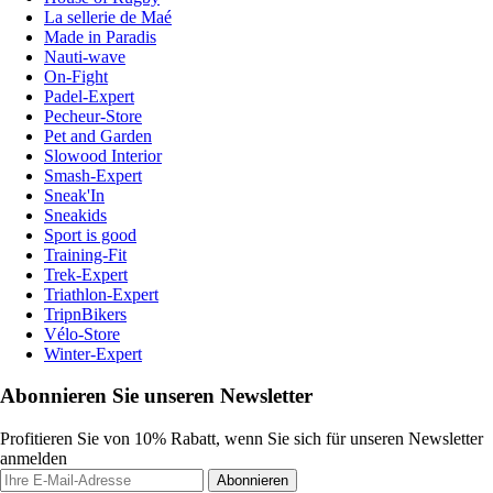
La sellerie de Maé
Made in Paradis
Nauti-wave
On-Fight
Padel-Expert
Pecheur-Store
Pet and Garden
Slowood Interior
Smash-Expert
Sneak'In
Sneakids
Sport is good
Training-Fit
Trek-Expert
Triathlon-Expert
TripnBikers
Vélo-Store
Winter-Expert
Abonnieren Sie unseren Newsletter
Profitieren Sie von 10% Rabatt, wenn Sie sich für unseren Newsletter
anmelden
Abonnieren