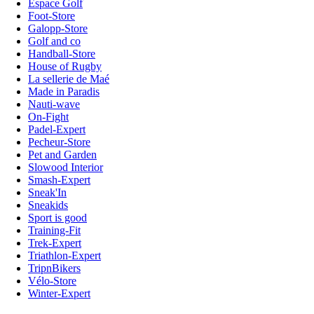
Espace Golf
Foot-Store
Galopp-Store
Golf and co
Handball-Store
House of Rugby
La sellerie de Maé
Made in Paradis
Nauti-wave
On-Fight
Padel-Expert
Pecheur-Store
Pet and Garden
Slowood Interior
Smash-Expert
Sneak'In
Sneakids
Sport is good
Training-Fit
Trek-Expert
Triathlon-Expert
TripnBikers
Vélo-Store
Winter-Expert