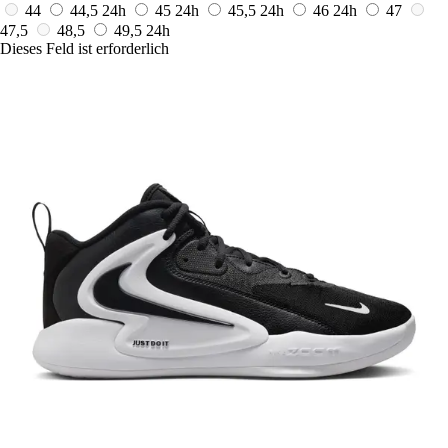
44
44,5
24h
45
24h
45,5
24h
46
24h
47
47,5
48,5
49,5
24h
Dieses Feld ist erforderlich