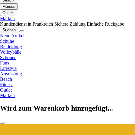
Beach
Fitness
Outlet
Marken
Kundendienst in Frankreich
Sichere Zahlung
Einfache Rückgabe
Suchen
Neue Artikel
Schuhe
Bekleidung
Volleybälle
Schoner
Fans
Lifestyle
Ausrüstung
Beach
Fitness
Outlet
Marken
Wird zum Warenkorb hinzugefügt...