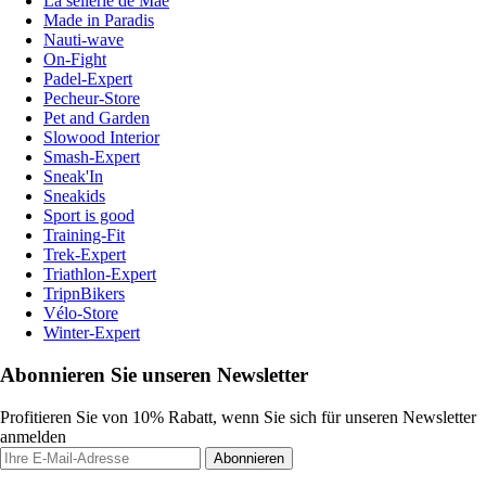
La sellerie de Maé
Made in Paradis
Nauti-wave
On-Fight
Padel-Expert
Pecheur-Store
Pet and Garden
Slowood Interior
Smash-Expert
Sneak'In
Sneakids
Sport is good
Training-Fit
Trek-Expert
Triathlon-Expert
TripnBikers
Vélo-Store
Winter-Expert
Abonnieren Sie unseren Newsletter
Profitieren Sie von 10% Rabatt, wenn Sie sich für unseren Newsletter
anmelden
Abonnieren