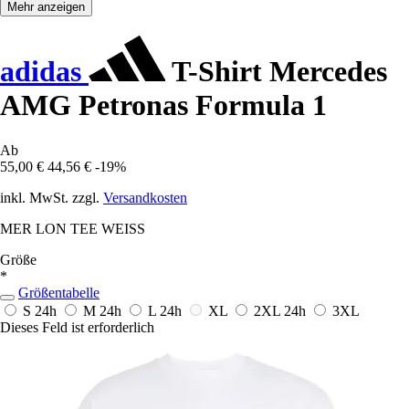
Mehr anzeigen
adidas
T-Shirt Mercedes
AMG Petronas Formula 1
Ab
55,00 €
44,56 €
-19%
inkl. MwSt. zzgl.
Versandkosten
MER LON TEE WEISS
Größe
*
Größentabelle
S
24h
M
24h
L
24h
XL
2XL
24h
3XL
Dieses Feld ist erforderlich