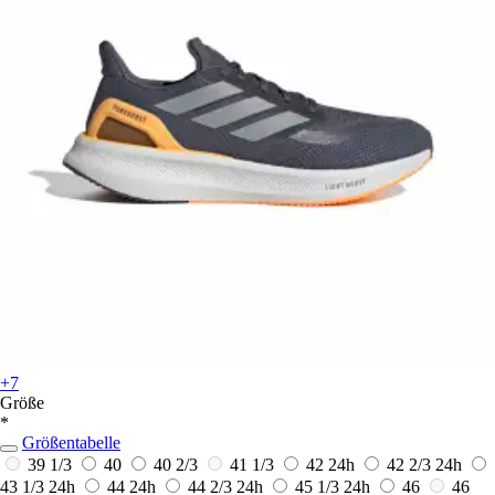
+7
Größe
*
Größentabelle
39 1/3
40
40 2/3
41 1/3
42
24h
42 2/3
24h
43 1/3
24h
44
24h
44 2/3
24h
45 1/3
24h
46
46