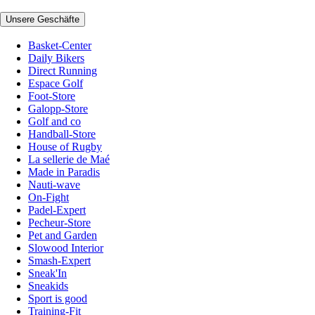
Unsere Geschäfte
Basket-Center
Daily Bikers
Direct Running
Espace Golf
Foot-Store
Galopp-Store
Golf and co
Handball-Store
House of Rugby
La sellerie de Maé
Made in Paradis
Nauti-wave
On-Fight
Padel-Expert
Pecheur-Store
Pet and Garden
Slowood Interior
Smash-Expert
Sneak'In
Sneakids
Sport is good
Training-Fit