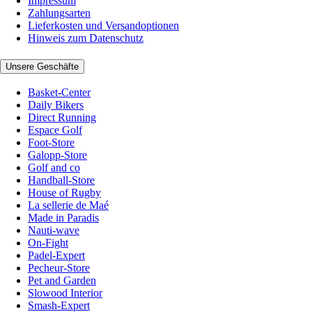
Impressum
Zahlungsarten
Lieferkosten und Versandoptionen
Hinweis zum Datenschutz
Unsere Geschäfte
Basket-Center
Daily Bikers
Direct Running
Espace Golf
Foot-Store
Galopp-Store
Golf and co
Handball-Store
House of Rugby
La sellerie de Maé
Made in Paradis
Nauti-wave
On-Fight
Padel-Expert
Pecheur-Store
Pet and Garden
Slowood Interior
Smash-Expert