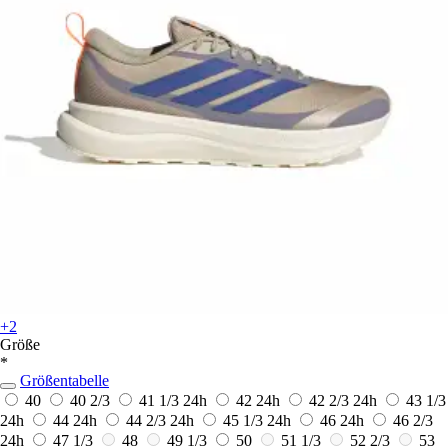
+2
Größe
*
Größentabelle
40
40 2/3
41 1/3
24h
42
24h
42 2/3
24h
43 1/3
24h
44
24h
44 2/3
24h
45 1/3
24h
46
24h
46 2/3
24h
47 1/3
48
49 1/3
50
51 1/3
52 2/3
53