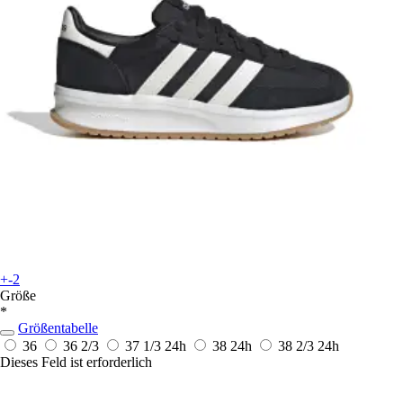
+-2
Größe
*
Größentabelle
36
36 2/3
37 1/3
24h
38
24h
38 2/3
24h
Dieses Feld ist erforderlich