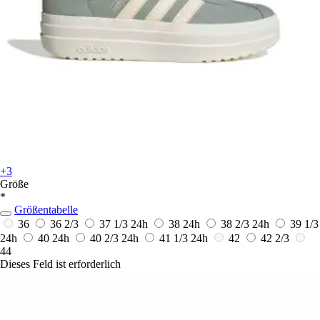
+3
Größe
*
Größentabelle
36
36 2/3
37 1/3
24h
38
24h
38 2/3
24h
39 1/3
24h
40
24h
40 2/3
24h
41 1/3
24h
42
42 2/3
44
Dieses Feld ist erforderlich