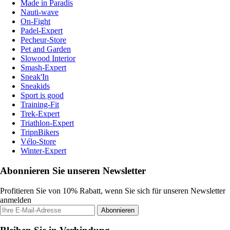
Made in Paradis
Nauti-wave
On-Fight
Padel-Expert
Pecheur-Store
Pet and Garden
Slowood Interior
Smash-Expert
Sneak'In
Sneakids
Sport is good
Training-Fit
Trek-Expert
Triathlon-Expert
TripnBikers
Vélo-Store
Winter-Expert
Abonnieren Sie unseren Newsletter
Profitieren Sie von 10% Rabatt, wenn Sie sich für unseren Newsletter
anmelden
Abonnieren