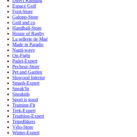
Direct Running
Espace Golf
Foot-Store
Galopp-Store
Golf and co
Handball-Store
House of Rugby
La sellerie de Maé
Made in Paradis
Nauti-wave
On-Fight
Padel-Expert
Pecheur-Store
Pet and Garden
Slowood Interior
Smash-Expert
Sneak'In
Sneakids
Sport is good
Training-Fit
Trek-Expert
Triathlon-Expert
TripnBikers
Vélo-Store
Winter-Expert