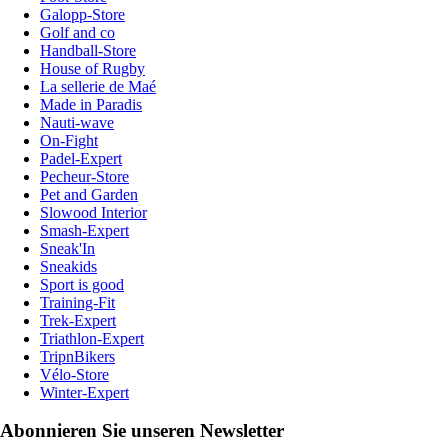
Galopp-Store
Golf and co
Handball-Store
House of Rugby
La sellerie de Maé
Made in Paradis
Nauti-wave
On-Fight
Padel-Expert
Pecheur-Store
Pet and Garden
Slowood Interior
Smash-Expert
Sneak'In
Sneakids
Sport is good
Training-Fit
Trek-Expert
Triathlon-Expert
TripnBikers
Vélo-Store
Winter-Expert
Abonnieren Sie unseren Newsletter