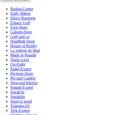
Basket-Center
Daily Bikers
Direct Running
Espace Golf
Foot-Store
Galopp-Store
Golf and co
Handball-Store
House of Rugby
La sellerie de Maé
Made in Paradis
Nauti-wave
On-Fight
Padel-Expert
Pecheur-Store
Pet and Garden
Slowood Interior
Smash-Expert
Sneak'In
Sneakids
Sport is good
Training-Fit
Trek-Expert