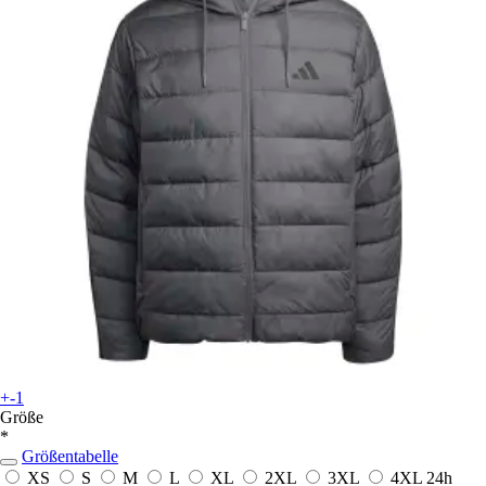
+-1
Größe
*
Größentabelle
XS
S
M
L
XL
2XL
3XL
4XL
24h