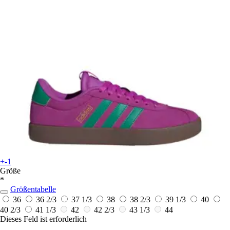
+-1
Größe
*
Größentabelle
36
36 2/3
37 1/3
38
38 2/3
39 1/3
40
40 2/3
41 1/3
42
42 2/3
43 1/3
44
Dieses Feld ist erforderlich