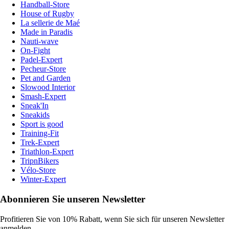
Handball-Store
House of Rugby
La sellerie de Maé
Made in Paradis
Nauti-wave
On-Fight
Padel-Expert
Pecheur-Store
Pet and Garden
Slowood Interior
Smash-Expert
Sneak'In
Sneakids
Sport is good
Training-Fit
Trek-Expert
Triathlon-Expert
TripnBikers
Vélo-Store
Winter-Expert
Abonnieren Sie unseren Newsletter
Profitieren Sie von 10% Rabatt, wenn Sie sich für unseren Newsletter
anmelden