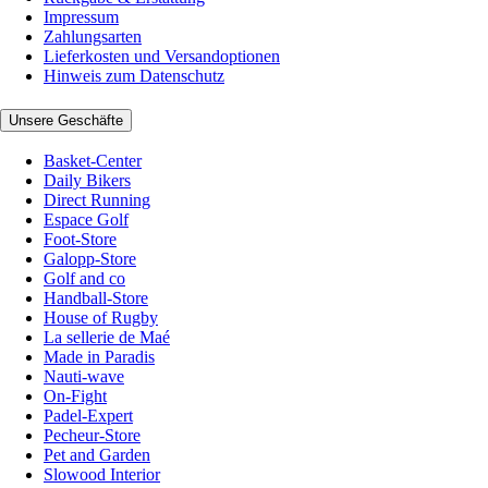
Impressum
Zahlungsarten
Lieferkosten und Versandoptionen
Hinweis zum Datenschutz
Unsere Geschäfte
Basket-Center
Daily Bikers
Direct Running
Espace Golf
Foot-Store
Galopp-Store
Golf and co
Handball-Store
House of Rugby
La sellerie de Maé
Made in Paradis
Nauti-wave
On-Fight
Padel-Expert
Pecheur-Store
Pet and Garden
Slowood Interior