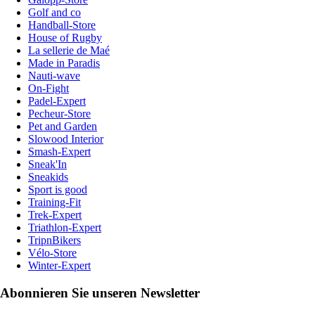
Golf and co
Handball-Store
House of Rugby
La sellerie de Maé
Made in Paradis
Nauti-wave
On-Fight
Padel-Expert
Pecheur-Store
Pet and Garden
Slowood Interior
Smash-Expert
Sneak'In
Sneakids
Sport is good
Training-Fit
Trek-Expert
Triathlon-Expert
TripnBikers
Vélo-Store
Winter-Expert
Abonnieren Sie unseren Newsletter