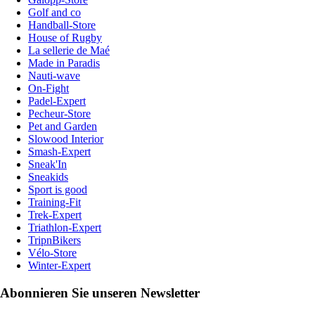
Golf and co
Handball-Store
House of Rugby
La sellerie de Maé
Made in Paradis
Nauti-wave
On-Fight
Padel-Expert
Pecheur-Store
Pet and Garden
Slowood Interior
Smash-Expert
Sneak'In
Sneakids
Sport is good
Training-Fit
Trek-Expert
Triathlon-Expert
TripnBikers
Vélo-Store
Winter-Expert
Abonnieren Sie unseren Newsletter