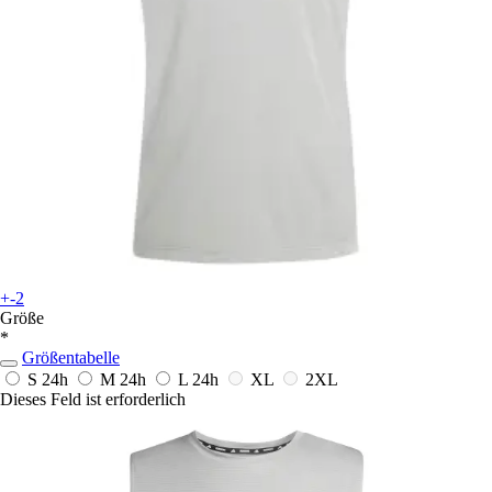
+-2
Größe
*
Größentabelle
S
24h
M
24h
L
24h
XL
2XL
Dieses Feld ist erforderlich