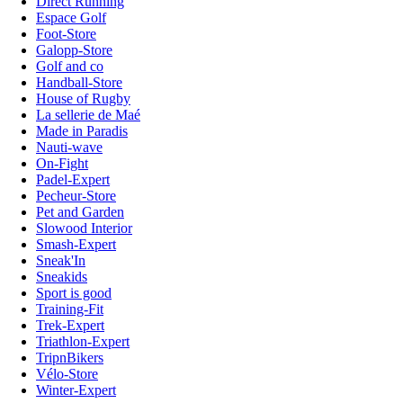
Direct Running
Espace Golf
Foot-Store
Galopp-Store
Golf and co
Handball-Store
House of Rugby
La sellerie de Maé
Made in Paradis
Nauti-wave
On-Fight
Padel-Expert
Pecheur-Store
Pet and Garden
Slowood Interior
Smash-Expert
Sneak'In
Sneakids
Sport is good
Training-Fit
Trek-Expert
Triathlon-Expert
TripnBikers
Vélo-Store
Winter-Expert