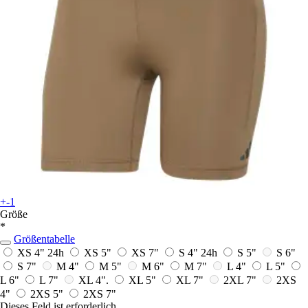
+-1
Größe
*
Größentabelle
XS 4"
24h
XS 5"
XS 7"
S 4"
24h
S 5"
S 6"
S 7"
M 4"
M 5"
M 6"
M 7"
L 4"
L 5"
L 6"
L 7"
XL 4".
XL 5"
XL 7"
2XL 7"
2XS
4"
2XS 5"
2XS 7"
Dieses Feld ist erforderlich